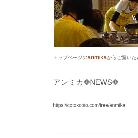
anmika
トップページ
の
からご覧いただ
アンミカ❁NEWS❁
https://cotoxcoto.com/free/anmika