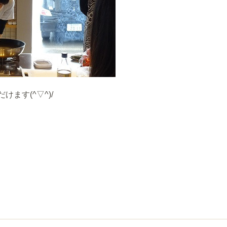
けます(^▽^)/