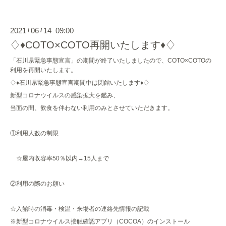
2021
06
14 09:00
/
/
♢♦COTO×COTO再開いたします♦♢
「石川県緊急事態宣言」の期間が終了いたしましたので、COTO×COTOの
利用を再開いたします。
♢♦石川県緊急事態宣言期間中は閉館いたします♦♢
新型コロナウイルスの感染拡大を鑑み、
当面の間、飲食を伴わない利用のみとさせていただきます。
①利用人数の制限
☆屋内収容率50％以内→15人まで
②利用の際のお願い
☆入館時の消毒・検温・来場者の連絡先情報の記載
※新型コロナウイルス接触確認アプリ（COCOA）のインストール