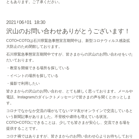
ともあります。ご了承ください。
2021
06
01 18:30
/
/
沢山のお問い合わせありがとうございます！
COTO×COTOは石川県緊急事態宣言期間中は、新型コロナウィルス感染拡
大防止のため閉館しております。
石川県緊急事態宣言期間中ですが、皆さまからの沢山のお問い合わせをいた
だいております。
・教室を開催できる場所を探している
・イベントの場所を探している
・撮影で利用したい
皆さまからの沢山のお問い合わせ、とても嬉しく思っております。メールや
電話、Instagramのダイレクトメッセージで皆さまの声を聞くとホッとしま
す。
コロナでなかなか交流の場がもてないママ友がオンラインで交流していると
いう新聞記事がありました。不登校や虐待も増えている状況。
COTO×COTOにできることは、少しでも皆さまが安心し、交流できる場を
提供することです。
コロナ禍ではありますが、皆さまからのお問い合わせ心よりお待ちしており