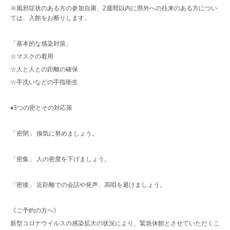
※風邪症状のある方の参加自粛、2週間以内に県外への往来のある方につい
ては、入館をお断りします。
「基本的な感染対策」
☆マスクの着用
☆人と人との距離の確保
☆手洗いなどの手指衛生
♦3つの密とその対応策
「密閉」 換気に努めましょう。
「密集」 人の密度を下げましょう。
「密接」 近距離での会話や発声、高唱を避けましょう。
《ご予約の方へ》
新型コロナウイルスの感染拡大の状況により、緊急休館とさせていただくこ