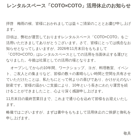
レンタルスペース「
COTO×COTO
」活用休止のお知らせ
拝啓 梅雨の候、皆様におかれましては益々ご清栄のこととお慶び申し上げ
ます。
日頃は、弊社が運営しておりますレンタルスペース「
COTO×COTO
」をご
活用いただきましてありがとうございます。さて、皆様にとっては残念なお
知らせとなってしまいますが、
2026
年
11
月末日をもちまして
「
COTO×COTO
」はレンタルスペースとしての活用を当面休止する運びと
なりました。今後は社屋としての活用の場となります。
オープンしてからの
10
年間、ワークショップ、ヨガ、料理教室、イベン
ト、ご友人との集まりなど、皆様の数々の素晴らしい時間と空間を共有させ
ていただけたことは、私たちにとって何よりの喜びであり、かけがえのない
財産です。皆様の温かいご支援により、
10
年という長きにわたり運営を続
けることができましたこと、心より深く感謝申し上げます。
11
月末日の最終営業日まで、これまで通り心を込めて皆様をお迎えいたし
ます。
略儀ではございますが、まずは書中をもちまして活用休止のご挨拶と御礼を
申し上げます。
敬具