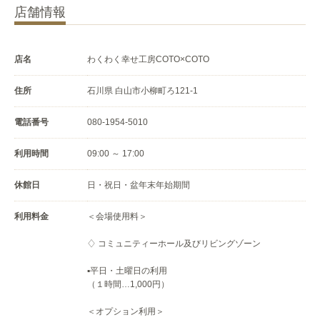
店舗情報
店名
わくわく幸せ工房COTO×COTO
住所
石川県 白山市小柳町ろ121-1
電話番号
080-1954-5010
利用時間
09:00 ～ 17:00
休館日
日・祝日・盆年末年始期間
利用料金
＜会場使用料＞
♢ コミュニティーホール及びリビングゾーン
▪️平日・土曜日の利用
（１時間…1,000円）
＜オプション利用＞