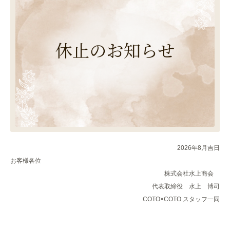
2026
年
8
月吉日
お客様各位
株式会社水上商会
代表取締役 水上 博司
COTO×COTO
スタッフ一同