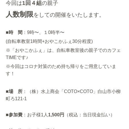
今回は
1回４組
の親子
人数制限
を
しての開催をいたします。
■
時 間
：9時〜、１0時半〜
(
自転車教室1時間+おやこかふぇ30分程度)
※「おやこかふぇ」は、自転車教室後の親子でのカフェ
TIMEです♪
※今回はコロナ対策のため持ち帰りをご用意していま
す！
■
場 所
：（株）水上商会「
COTO×COTO
」白山市小柳
町ろ
121-1
■
参加費
：お子様1人
1,500
円
（税込：当日現金払い）