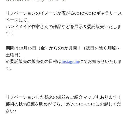
COTO×COTO
リノベーションのイメージが広がる
ギャラリース
COTO×COTO
ペースにて、
ハンドメイド作家さんの作品などを展示＆委託販売いたしま
す！
期間は
月
日（金）からの
か月間！（祝日を除く月曜～
10
15
1
土曜日）
※委託販売の販売会の日程は
Instagram
にてお知らせいたしま
す。
リノベーションした鶴来の街並みご紹介マップもあります！
芸術の秋✨紅葉を眺めがてら、ぜひ
にお越しくだ
COTO×COTO
さい♪