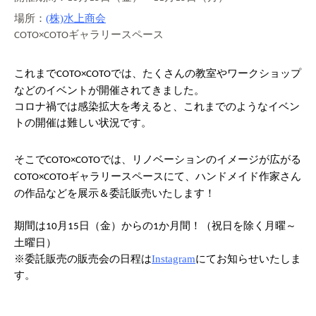
場所：
(株)水上商会
ギャラリースペース
COTO×COTO
これまで
では、たくさんの教室やワークショップ
COTO×COTO
などのイベントが開催されてきました。
コロナ禍では感染拡大を考えると、これまでのようなイベン
トの開催は難しい状況です。
そこで
では、リノベーションのイメージが広がる
COTO×COTO
ギャラリースペースにて、ハンドメイド作家さん
COTO×COTO
の作品などを展示＆委託販売いたします！
期間は
月
日（金）からの
か月間！（祝日を除く月曜～
10
15
1
土曜日）
※委託販売の販売会の日程は
Instagram
にてお知らせいたしま
す。