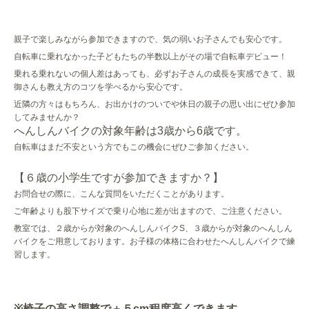
親子で楽しみながら参加できますので、気の弱いお子さんでも安心です。
自転車に乗れなかった子どもたちの半数以上がその場で自転車デビュー！
乗れる乗れないの個人差はあっても、必ずお子さんの成長を実感できて、親
御さんも教え方のコツを学べるから安心です。
近隣の方々はもちろん、お出かけのついでや休日の親子の思い出にぜひ参加
してみませんか？
へんしんバイクの対象年齢は
3
歳から
6
歳です。
自転車はまだ不安という方でもこの機会にぜひご参加ください。
【６歳の小学生ですが参加できますか？】
お問合せの際に、こんな質問をいただくことがあります。
ご年齢よりも股下サイズで乗り心地に差が出ますので、ご注意ください。
教室では、２歳からが対象のへんしんバイク
S
、３歳からが対象のへんしん
バイクをご用意しております。お子様の体格に合わせたへんしんバイクで練
習します。
※
椅子の高さ調整で＋５
cm
程度高くできます。