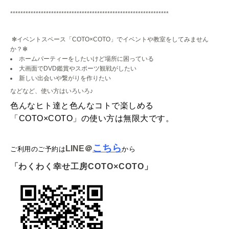
**************************************************************
✻イベントスペース「COTO×COTO」でイベントや教室をしてみません
か？✻
ホームパーティーをしたいけど場所に困っている
大画面でDVD鑑賞やスポーツ観戦がしたい
新しい出会いや繋がりを作りたい
などなど、使い方はいろいろ♪
色んなヒト達と色んなコトで楽しめる
「COTO×COTO」の使い方は無限大です。
こちら
LINE
＠
ご利用のご予約は
から
「
わくわく幸せ工房COTO×COTO」