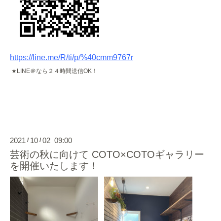
https://line.me/R/ti/p/%40cmm9767r
★
LINE
＠なら２４時間送信
OK
！
2021
10
02 09:00
/
/
芸術の秋に向けて COTO×COTOギャラリー
を開催いたします！