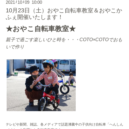
2021
10
09 10:00
/
/
10月23日（土）おやこ自転車教室＆おやこか
ふぇ開催いたします！
★おやこ自転車教室★
親子で過ごす楽しいひと時を・・・
COTO×COTOでおも
いで作り
テレビや新聞、雑誌、各メディアで話題沸騰中の子供向け自転車「へんしん