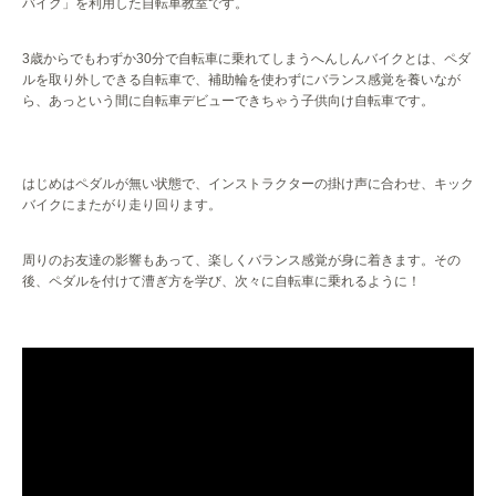
バイク」を利用した自転車教室です。
3
歳からでもわずか
30
分で自転車に乗れてしまうへんしんバイクとは、ペダ
ルを取り外しできる自転車で、補助輪を使わずにバランス感覚を養いなが
ら、あっという間に自転車デビューできちゃう子供向け自転車です。
はじめはペダルが無い状態で、インストラクターの掛け声に合わせ、キック
バイクにまたがり走り回ります。
周りのお友達の影響もあって、楽しくバランス感覚が身に着きます。その
後、ペダルを付けて漕ぎ方を学び、次々に自転車に乗れるように！