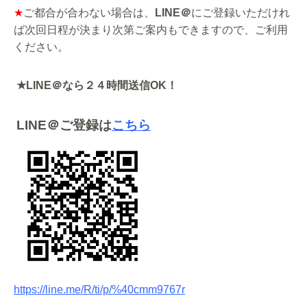
★
ご都合が合わない場合は、
LINE
＠
にご登録いただけれ
ば次回日程が決まり次第ご案内もできますので、ご利用
ください。
★
LINE
＠なら２４時間送信
OK
！
LINE
＠ご登録は
こちら
https://line.me/R/ti/p/%40cmm9767r