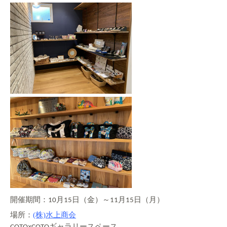
開催期間：
月
日（金）～
月
日（月）
10
15
11
15
場所：
(株)水上商会
ギャラリースペース