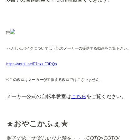
￼
へんしんバイクについては下記のメーカーの提供する動画をご覧下さい。
https://youtu.be/P7hxzIFBRQo
※
この教室はメーカーが主催する教室ではございません。
メーカー公式の自転車教室は
こちら
をご覧ください。
★
おやこかふぇ★
親子で過ごす楽しいひと時を・・・
COTO×COTO/