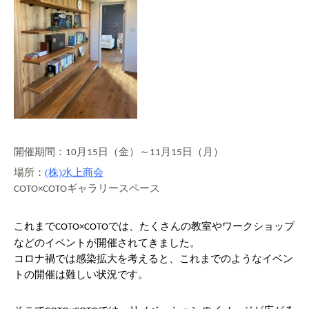
開催期間：
月
日（金）～
月
日（月）
10
15
11
15
場所：
(株)水上商会
ギャラリースペース
COTO×COTO
これまで
では、たくさんの教室やワークショップ
COTO×COTO
などのイベントが開催されてきました。
コロナ禍では感染拡大を考えると、これまでのようなイベン
トの開催は難しい状況です。