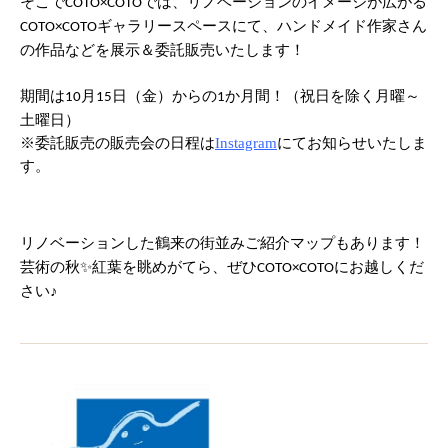
そこで
では、リノベーションのイメージが広がる
COTO×COTO
ギャラリースペースにて、ハンドメイド作家さん
COTO×COTO
の作品などを展示＆委託販売いたします！
期間は
月
日（金）からの
か月間！（祝日を除く月曜～
10
15
1
土曜日）
※委託販売の販売会の日程は
Instagram
にてお知らせいたしま
す。
リノベーションした鶴来の街並みご紹介マップもあります！
芸術の秋✨紅葉を眺めがてら、ぜひ
にお越しくだ
COTO×COTO
さい♪