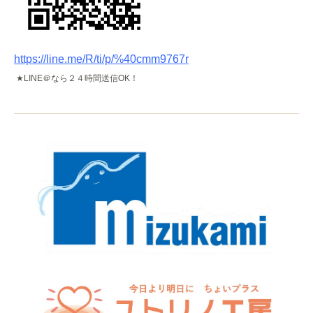
https://line.me/R/ti/p/%40cmm9767r
★
LINE
＠なら２４時間送信
OK
！