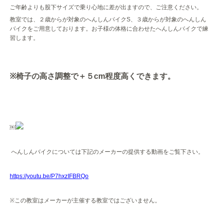
ご年齢よりも股下サイズで乗り心地に差が出ますので、ご注意ください。
教室では、２歳からが対象のへんしんバイク
S
、３歳からが対象のへんしん
バイクをご用意しております。お子様の体格に合わせたへんしんバイクで練
習します。
※
椅子の高さ調整で＋５
cm
程度高くできます。
￼
へんしんバイクについては下記のメーカーの提供する動画をご覧下さい。
https://youtu.be/P7hxzIFBRQo
※
この教室はメーカーが主催する教室ではございません。