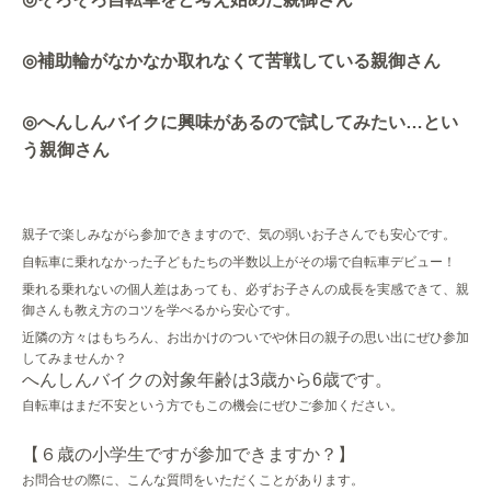
◎
補助輪がなかなか取れなくて苦戦している親御さん
◎
へんしんバイクに興味があるので試してみたい
…
とい
う親御さん
親子で楽しみながら参加できますので、気の弱いお子さんでも安心です。
自転車に乗れなかった子どもたちの半数以上がその場で自転車デビュー！
乗れる乗れないの個人差はあっても、必ずお子さんの成長を実感できて、親
御さんも教え方のコツを学べるから安心です。
近隣の方々はもちろん、お出かけのついでや休日の親子の思い出にぜひ参加
してみませんか？
へんしんバイクの対象年齢は
3
歳から
6
歳です。
自転車はまだ不安という方でもこの機会にぜひご参加ください。
【６歳の小学生ですが参加できますか？】
お問合せの際に、こんな質問をいただくことがあります。