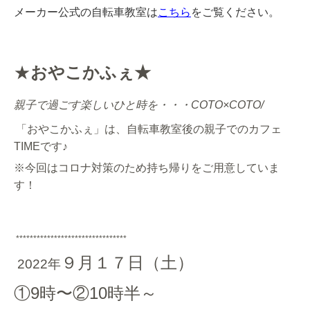
メーカー公式の自転車教室は
こちら
をご覧ください。
★
おやこかふぇ★
親子で過ごす楽しいひと時を・・・
COTO×COTO/
「おやこかふぇ」は、自転車教室後の親子でのカフェ
TIMEです♪
※今回はコロナ対策のため持ち帰りをご用意していま
す！
********************************
９
月１７日（土）
2022
年
①9時〜②10時半～