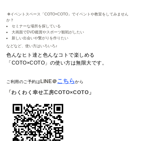
✻イベントスペース「COTO×COTO」でイベントや教室をしてみません
か？
セミナーな場所を探している
大画面でDVD鑑賞やスポーツ観戦がしたい
新しい出会いや繋がりを作りたい
などなど、使い方はいろいろ♪
色んなヒト達と色んなコトで楽しめる
「COTO×COTO」の使い方は無限大です。
こちら
LINE
＠
ご利用のご予約は
から
「
わくわく幸せ工房COTO×COTO」