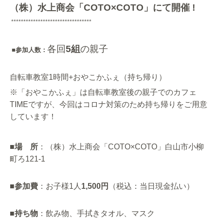
（株）水上商会「
COTO×COTO
」にて開催 !
*********************************
各回
5組
の親子
■参加人数：
自転車教室1時間+おやこかふぇ（持ち帰り）
※「おやこかふぇ」は自転車教室後の親子でのカフェ
TIMEですが、
今回はコロナ対策のため持ち帰りをご用意
しています！
■
場 所
：（株）水上商会「
COTO×COTO
」白山市小柳
町ろ
121-1
■
参加費
：お子様1人
1,500
円
（税込：当日現金払い）
■
持ち物
：飲み物、手拭きタオル、マスク