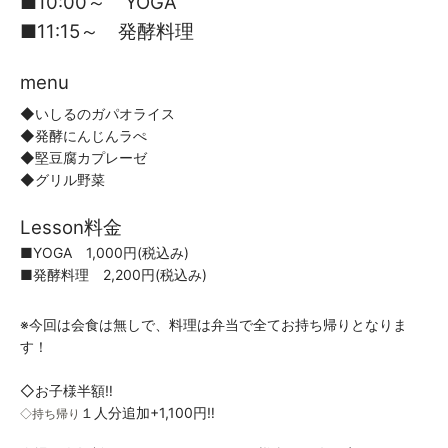
■10:00～ YOGA
■11:15～ 発酵料理
menu
◆いしるのガパオライス
◆発酵にんじんラぺ
◆堅豆腐カプレーゼ
◆グリル野菜
Lesson料金
■YOGA 1,000円(税込み)
■発酵料理 2,200円(税込み)
※今回は会食は無しで、料理は弁当で全てお持ち帰りとなりま
す！
◇お子様半額‼
１人分追加
+1,100円‼
◇持ち帰り