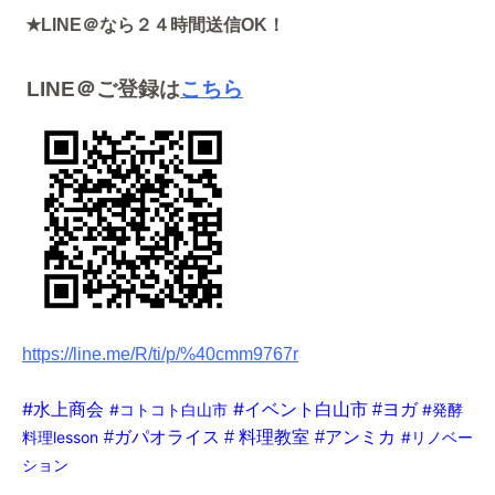
★
LINE
＠なら２４時間送信
OK
！
LINE
＠ご登録は
こちら
https://line.me/R/ti/p/%40cmm9767r
#水上商会
#
#コトコト白山市
イベント白山市
#ヨガ
#発酵
料理教室
料理lesson
#ガパオライス
#
#アンミカ
#リノベー
ション