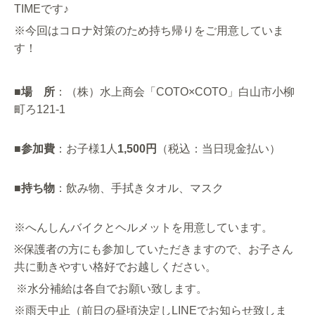
TIMEです♪
※今回はコロナ対策のため持ち帰りをご用意していま
す！
■
場 所
：（株）水上商会「
COTO×COTO
」白山市小柳
町ろ
121-1
■
参加費
：お子様1人
1,500
円
（税込：当日現金払い）
■
持ち物
：飲み物、手拭きタオル、マスク
※へんしんバイクとヘルメットを用意しています。
※
保護者の方にも参加していただきますので、お子さん
共に動きやすい格好でお越しください。
※水分補給は各自でお願い致します。
※雨天中止（前日の昼頃決定しLINEでお知らせ致しま