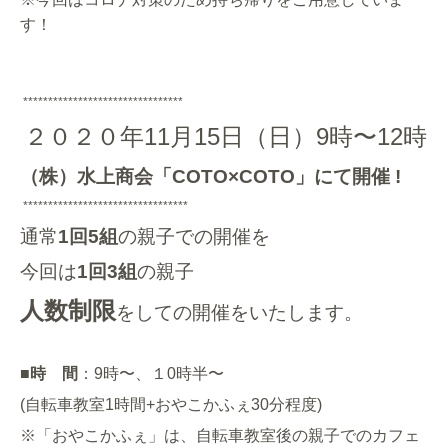
す！
********************************
２０２０年11月15日（日）9時〜
12時
（株）水上商会「
COTO×COTO
」にて開催 !
*********************************
通常
1回5組
の親子での開催を
今回は
1回3組
の親子
人数制限
を
しての開催をいたします。
■
時 間
：9時〜、１0時半〜
(
自転車教室1時間+おやこかふぇ30分程度)
※「おやこかふぇ」は、自転車教室後の親子でのカフェ