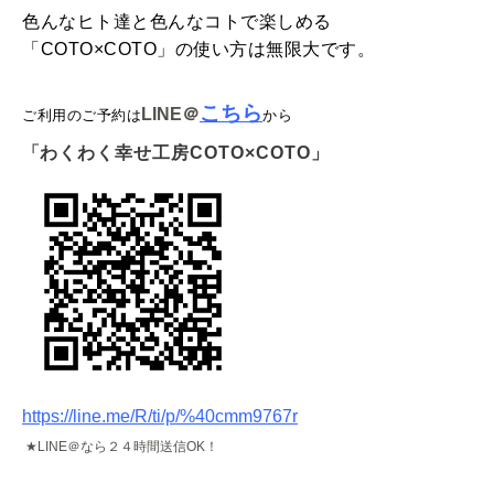
色んなヒト達と色んなコトで楽しめる
「COTO×COTO」の使い方は無限大です。
こちら
LINE
＠
ご利用のご予約は
から
「
わくわく幸せ工房COTO×COTO」
https://line.me/R/ti/p/%40cmm9767r
★
LINE
＠なら２４時間送信
OK
！