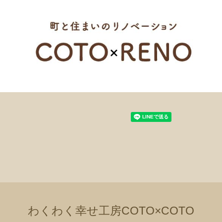
わくわく幸せ工房COTO×COTO