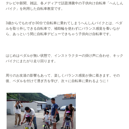
テレビや新聞、雑誌、各メディアで話題沸騰中の子供向け自転車「へんしん
バイク」を利用した自転車教室です。
3
歳からでもわずか
30
分で自転車に乗れてしまうへんしんバイクとは、ペダ
ルを取り外しできる自転車で、補助輪を使わずにバランス感覚を養いなが
ら、あっという間に自転車デビューできちゃう子供向け自転車です。
はじめはペダルが無い状態で、インストラクターの掛け声に合わせ、キック
バイクにまたがり走り回ります。
周りのお友達の影響もあって、楽しくバランス感覚が身に着きます。その
後、ペダルを付けて漕ぎ方を学び、次々に自転車に乗れるように！