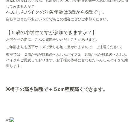
近隣の方々はもちろん、お出かけのついでや休日の親子の思い出にぜひ参加
してみませんか？
へんしんバイクの対象年齢は
3
歳から
6
歳です。
自転車はまだ不安という方でもこの機会にぜひご参加ください。
【６歳の小学生ですが参加できますか？】
お問合せの際に、こんな質問をいただくことがあります。
ご年齢よりも股下サイズで乗り心地に差が出ますので、ご注意ください。
教室では、２歳からが対象のへんしんバイク
S
、３歳からが対象のへんしん
バイクをご用意しております。お子様の体格に合わせたへんしんバイクで練
習します。
※
椅子の高さ調整で＋５
cm
程度高くできます。
￼