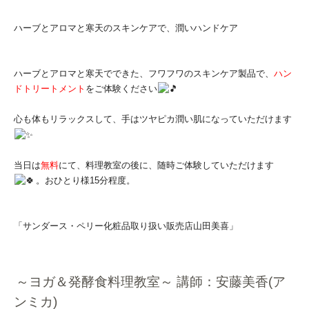
ハーブとアロマと寒天のスキンケアで、潤いハンドケア
ハーブとアロマと寒天でできた、フワフワのスキンケア製品で、
ハ
ン
ドトリートメント
をご体験ください
心も体もリラックスして、手はツヤピカ潤い肌になっていただけま
す
当日は
無料
にて、料理教室の後に、随時ご体験していただけます
。
おひとり様15分程度。
「サンダース・ペリー化粧品取り扱い販売店山田
美喜
」
～ヨガ＆発酵食料理教室～ 講師：安藤美香(ア
ンミカ)