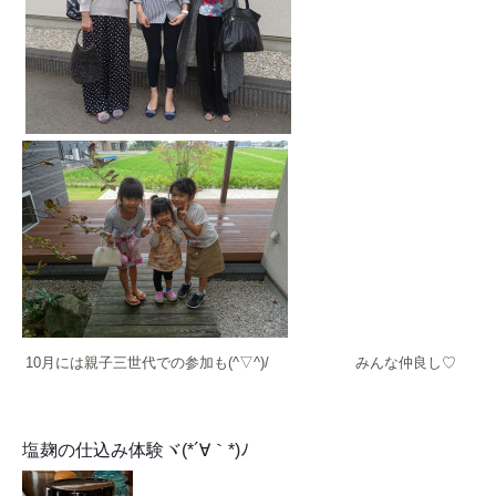
10月には親子三世代での参加も(^▽^)/
みんな仲良し♡
塩麹の仕込み体験ヾ(*´∀｀*)ﾉ