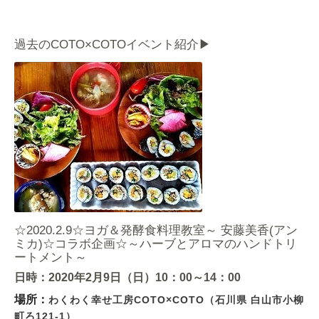
過去のCOTO×COTOイベント紹介▶
☆2020.2.9☆ヨガ＆発酵食料理教室～ 安藤美香(アン
ミカ)☆コラボ企画☆～ハーブとアロマのハンドトリ
ートメント～
日時：
2020年2月9日（日）10：00～14：00
場所：
わくわく幸せ工房COTO×COTO（
石川県 白山市小柳
町ろ121-1）