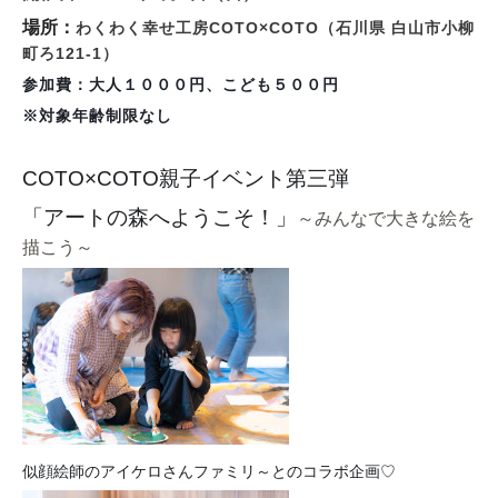
場所：
わくわく幸せ工房COTO×COTO（
石川県 白山市小柳
町ろ121-1）
参加費：大人１０００円、こども５００円
※対象年齢制限なし
COTO×COTO親子イベント第三弾
「アートの森へようこそ！」
～みんなで大きな絵を
描こう～
似顔絵師のアイケロさんファミリ～とのコラボ企画♡